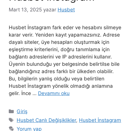
Mart 13, 2025
yazar
Husbet
Husbet İnstagram fark eder ve hesabını silmeye
karar verir. Yeniden kayıt yapamazsınız. Adrese
dayalı siteler, üye hesapları oluşturmak için
eşleştirme kriterlerini, doğru tanımlama için
bağlantı adreslerini ve IP adreslerini kullanır.
Üyenin bulunduğu yer belgesinde belirtilse bile
bağlandığınız adres farklı bir ülkeden olabilir.
Bu, bilgilerin yanlış olduğu veya belirtilen
Husbet İnstagram yönelik olmadığı anlamına
gelir. İnce …
Devamını oku
Kategoriler
Giriş
Etiketler
Husbet Canlı Değişiklikler
,
Husbet İnstagram
Yorum yap