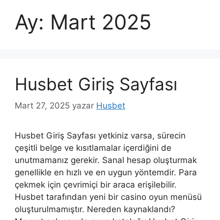
Ay:
Mart 2025
Husbet Giriş Sayfası
Mart 27, 2025
yazar
Husbet
Husbet Giriş Sayfası yetkiniz varsa, sürecin
çeşitli belge ve kısıtlamalar içerdiğini de
unutmamanız gerekir. Sanal hesap oluşturmak
genellikle en hızlı ve en uygun yöntemdir. Para
çekmek için çevrimiçi bir araca erişilebilir.
Husbet tarafından yeni bir casino oyun menüsü
oluşturulmamıştır. Nereden kaynaklandı?