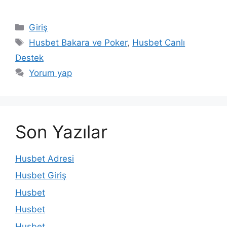
Kategoriler
Giriş
Etiketler
Husbet Bakara ve Poker
,
Husbet Canlı
Destek
Yorum yap
Son Yazılar
Husbet Adresi
Husbet Giriş
Husbet
Husbet
Husbet