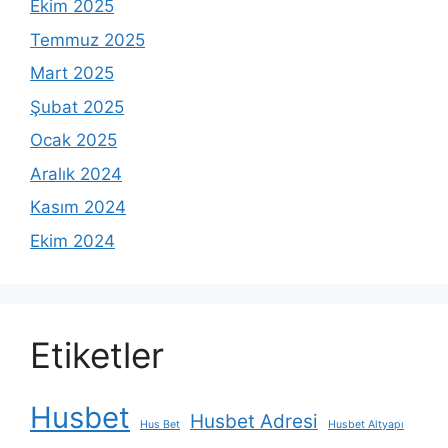
Ekim 2025
Temmuz 2025
Mart 2025
Şubat 2025
Ocak 2025
Aralık 2024
Kasım 2024
Ekim 2024
Etiketler
Husbet
Husbet Adresi
Hus Bet
Husbet Altyapı