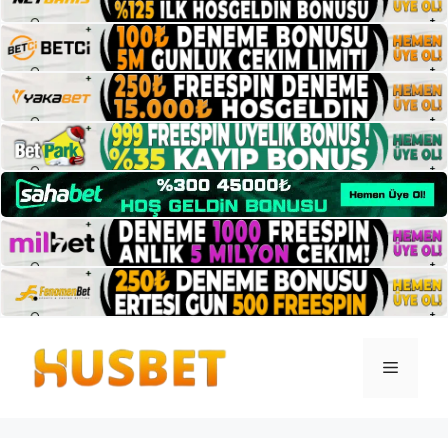
İçeriğe
atla
Menü