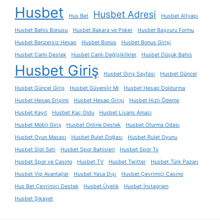
Husbet
Husbet Adresi
Hus Bet
Husbet Altyapı
Husbet Bahis Bonusu
Husbet Bakara ve Poker
Husbet Başvuru Formu
Husbet Benzersiz Hesap
Husbet Bonus
Husbet Bonus Girişi
Husbet Canlı Destek
Husbet Canlı Değişiklikler
Husbet Düşük Bahis
Husbet Giriş
Husbet Giriş Sayfası
Husbet Güncel
Husbet Güncel Giriş
Husbet Güvenilir Mi
Husbet Hesap Doldurma
Husbet Hesap Erişimi
Husbet Hesap Girişi
Husbet Hızlı Ödeme
Husbet Kayıt
Husbet Kaç Oldu
Husbet Lisans Amacı
Husbet Mobil Giriş
Husbet Online Destek
Husbet Oturma Odası
Husbet Oyun Masası
Husbet Rulet Doğası
Husbet Rulet Oyunu
Husbet Slot Seti
Husbet Spor Bahisleri
Husbet Spor Tv
Husbet Spor ve Casino
Husbet TV
Husbet Twitter
Husbet Türk Pazarı
Husbet Vip Avantajlar
Husbet Yasa Dışı
Husbet Çevrimiçi Casino
Hus Bet Çevrimiçi Destek
Husbet Üyelik
Husbet İnstagram
Husbet Şikayet