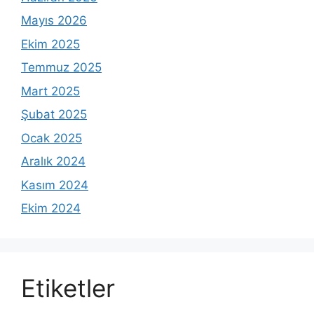
Mayıs 2026
Ekim 2025
Temmuz 2025
Mart 2025
Şubat 2025
Ocak 2025
Aralık 2024
Kasım 2024
Ekim 2024
Etiketler