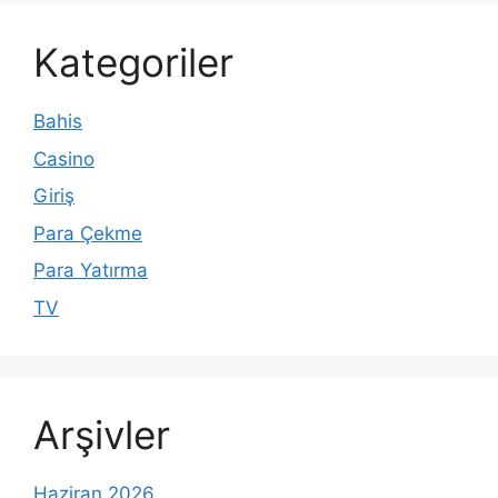
Kategoriler
Bahis
Casino
Giriş
Para Çekme
Para Yatırma
TV
Arşivler
Haziran 2026