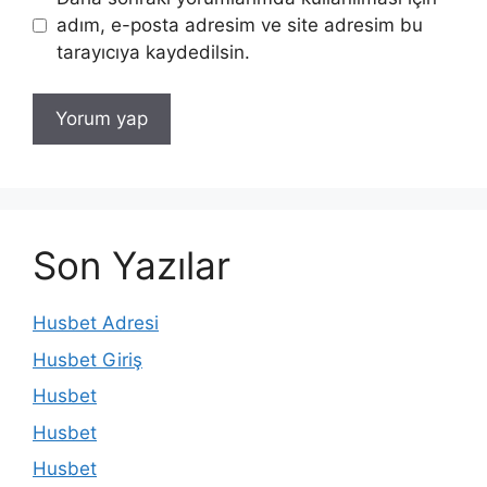
adım, e-posta adresim ve site adresim bu
tarayıcıya kaydedilsin.
Son Yazılar
Husbet Adresi
Husbet Giriş
Husbet
Husbet
Husbet