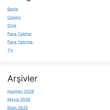
Bahis
Casino
Giriş
Para Çekme
Para Yatırma
TV
Arşivler
Haziran 2026
Mayıs 2026
Ekim 2025