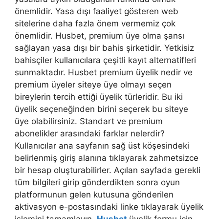
önemlidir. Yasa dışı faaliyet gösteren web
sitelerine daha fazla önem vermemiz çok
önemlidir. Husbet, premium üye olma şansı
sağlayan yasa dışı bir bahis şirketidir. Yetkisiz
bahisçiler kullanıcılara çeşitli kayıt alternatifleri
sunmaktadır. Husbet premium üyelik nedir ve
premium üyeler siteye üye olmayı seçen
bireylerin tercih ettiği üyelik türleridir. Bu iki
üyelik seçeneğinden birini seçerek bu siteye
üye olabilirsiniz. Standart ve premium
abonelikler arasındaki farklar nelerdir?
Kullanıcılar ana sayfanın sağ üst köşesindeki
belirlenmiş giriş alanına tıklayarak zahmetsizce
bir hesap oluşturabilirler. Açılan sayfada gerekli
tüm bilgileri girip gönderdikten sonra oyun
platformunun gelen kutusuna gönderilen
aktivasyon e-postasındaki linke tıklayarak üyelik
işlemini tamamlayın.
Husbet
üyelik formu için