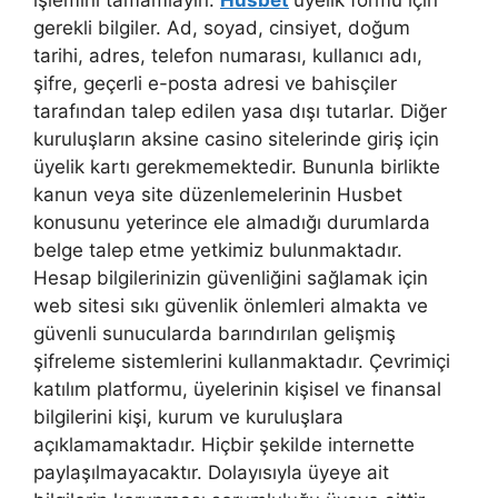
gerekli bilgiler. Ad, soyad, cinsiyet, doğum
tarihi, adres, telefon numarası, kullanıcı adı,
şifre, geçerli e-posta adresi ve bahisçiler
tarafından talep edilen yasa dışı tutarlar. Diğer
kuruluşların aksine casino sitelerinde giriş için
üyelik kartı gerekmemektedir. Bununla birlikte
kanun veya site düzenlemelerinin Husbet
konusunu yeterince ele almadığı durumlarda
belge talep etme yetkimiz bulunmaktadır.
Hesap bilgilerinizin güvenliğini sağlamak için
web sitesi sıkı güvenlik önlemleri almakta ve
güvenli sunucularda barındırılan gelişmiş
şifreleme sistemlerini kullanmaktadır. Çevrimiçi
katılım platformu, üyelerinin kişisel ve finansal
bilgilerini kişi, kurum ve kuruluşlara
açıklamamaktadır. Hiçbir şekilde internette
paylaşılmayacaktır. Dolayısıyla üyeye ait