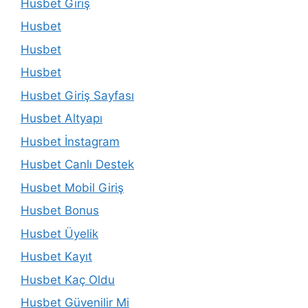
Husbet Giriş
Husbet
Husbet
Husbet
Husbet Giriş Sayfası
Husbet Altyapı
Husbet İnstagram
Husbet Canlı Destek
Husbet Mobil Giriş
Husbet Bonus
Husbet Üyelik
Husbet Kayıt
Husbet Kaç Oldu
Husbet Güvenilir Mi