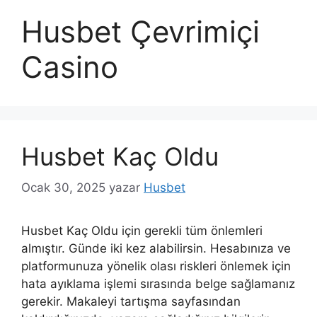
Husbet Çevrimiçi
Casino
Husbet Kaç Oldu
Ocak 30, 2025
yazar
Husbet
Husbet Kaç Oldu için gerekli tüm önlemleri
almıştır. Günde iki kez alabilirsin. Hesabınıza ve
platformunuza yönelik olası riskleri önlemek için
hata ayıklama işlemi sırasında belge sağlamanız
gerekir. Makaleyi tartışma sayfasından