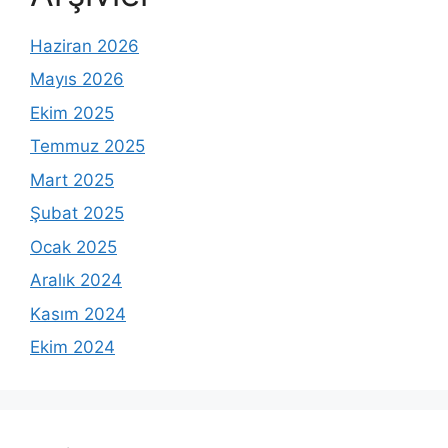
Haziran 2026
Mayıs 2026
Ekim 2025
Temmuz 2025
Mart 2025
Şubat 2025
Ocak 2025
Aralık 2024
Kasım 2024
Ekim 2024