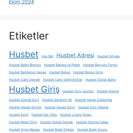
Ekim 2024
Etiketler
Husbet
Husbet Adresi
Hus Bet
Husbet Altyapı
Husbet Bahis Bonusu
Husbet Bakara ve Poker
Husbet Başvuru Formu
Husbet Benzersiz Hesap
Husbet Bonus
Husbet Bonus Girişi
Husbet Canlı Destek
Husbet Canlı Değişiklikler
Husbet Düşük Bahis
Husbet Giriş
Husbet Giriş Sayfası
Husbet Güncel
Husbet Güncel Giriş
Husbet Güvenilir Mi
Husbet Hesap Doldurma
Husbet Hesap Erişimi
Husbet Hesap Girişi
Husbet Hızlı Ödeme
Husbet Kayıt
Husbet Kaç Oldu
Husbet Lisans Amacı
Husbet Mobil Giriş
Husbet Online Destek
Husbet Oturma Odası
Husbet Oyun Masası
Husbet Rulet Doğası
Husbet Rulet Oyunu