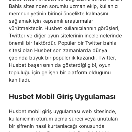
Bahis sitesinden sorumlu uzman ekip, kullanıcı
memnuniyetinin birinci öncelikte kalmasını
sağlamak için kapsamlı araştırmalar
yürütmektedir. Husbet kullanıcılarının görüşleri,
Twitter ve diğer oyun sitelerinin incelemelerinde
önemli bir faktördür. Popüler bir Twitter bahis
sitesi olan Husbet son zamanlarda dünya
çapında büyük bir popülerlik kazandı. Twitter,
Husbet başarısının da gösterdiği gibi, oyun
topluluğu için gelişen bir platform olduğunu
kanıtladı.
Husbet Mobil Giriş Uygulaması
Husbet mobil giriş uygulaması web sitesinde,
kullanıcının oturum açma süreci veya unutulan
bir şifrenin nasıl kurtarılacağı konusunda