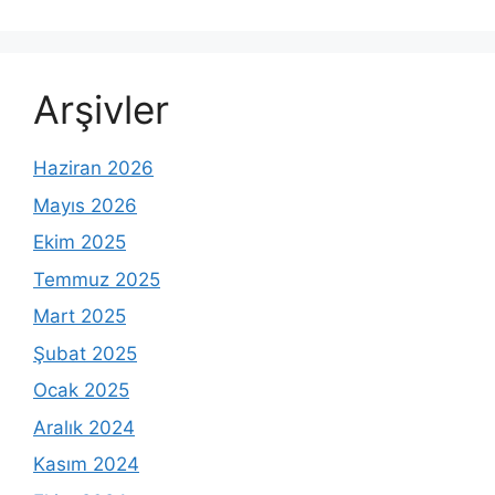
Arşivler
Haziran 2026
Mayıs 2026
Ekim 2025
Temmuz 2025
Mart 2025
Şubat 2025
Ocak 2025
Aralık 2024
Kasım 2024