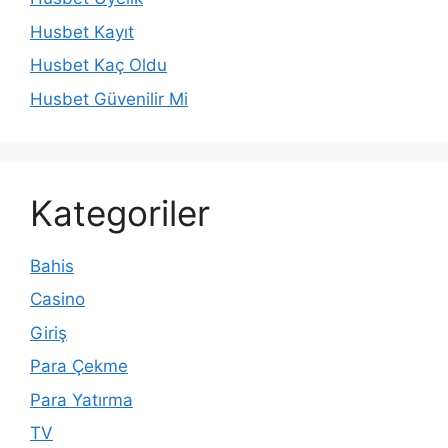
Husbet Kayıt
Husbet Kaç Oldu
Husbet Güvenilir Mi
Kategoriler
Bahis
Casino
Giriş
Para Çekme
Para Yatırma
TV