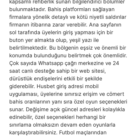
kapsamlı rehberlik sunan bilgilendirici bölümler
bulunmaktadır. Bahis platformları sağlayan
firmalara yönelik detaylı ve kötü niyetli saldırılar
firmanın itibarına zarar verebilir. Ana sayfanın
sol tarafında üyelerin giriş yapması için bir
buton yer almakta olup, yeşil yazı ile
belirtilmektedir. Bu bölgenin eşsiz ve önemli bir
konumda bulunduğunu belirtmek çok önemlidir.
Çok sayıda Whatsapp çağrı merkezine ve 24
saat canlı desteğe sahip bir web sitesi,
dürüstlük endişelerini etkili bir şekilde
giderebilir. Husbet giriş adresi mobil
uygulaması, üyelerine sınırsız erişim ve cömert
bahis oranlarının yanı sıra özel oyun seçenekleri
sunar. Değişime açık güncel adresleri kolaylıkla
edinebilir, özel seçenekleri herhangi bir
sınırlama olmaksızın devam eden oyunlarla
karşılaştırabilirsiniz. Futbol maçlarından