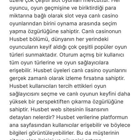
oyuncu, oyun geçmişine ve biriktirdiği para
miktarına bağlı olarak slot veya canlı casino
oyunlarından birini oynama arasında seçim
yapma özgürlüğüne sahiptir. Canlı casinonun
Husbet bölümü, dünyanın her yerindeki
oyuncuların keyif aldığı çok çeşitli popüler oyun
türleri sunmaktadır. Oturum açmış bir kullanıcı
tüm oyun türlerine ve oyun sağlayıcılara
erişebilir. Husbet üyeleri canlı casino oyunlarını
gerçek zamanlı olarak izleme fırsatına sahiptir.
Husbet kullanıcıları tercih ettikleri oyun
sağlayıcısını seçme ve canlı oyunun keyfini daha
yüksek bir perspektiften çıkarma özgürlüğüne
sahiptir. Husbet web sitesinin lisansının
detayları nelerdir? Husbet verilerine platformun
ana sayfasından kullanıcılar erişebilir ve böylece
bilgileri görüntüleyebilirler. Bu da müşterinin