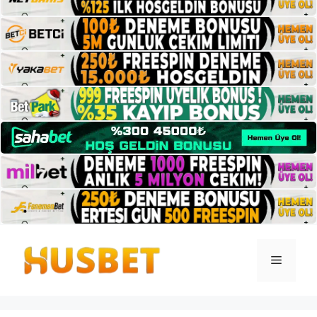
İçeriğe
atla
Menü