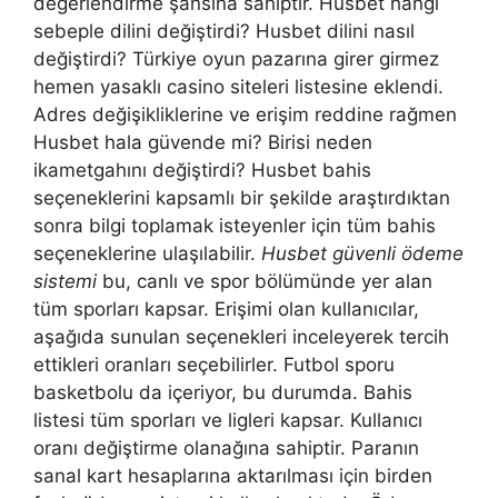
değerlendirme şansına sahiptir. Husbet hangi
sebeple dilini değiştirdi? Husbet dilini nasıl
değiştirdi? Türkiye oyun pazarına girer girmez
hemen yasaklı casino siteleri listesine eklendi.
Adres değişikliklerine ve erişim reddine rağmen
Husbet hala güvende mi? Birisi neden
ikametgahını değiştirdi? Husbet bahis
seçeneklerini kapsamlı bir şekilde araştırdıktan
sonra bilgi toplamak isteyenler için tüm bahis
seçeneklerine ulaşılabilir.
Husbet güvenli ödeme
sistemi
bu, canlı ve spor bölümünde yer alan
tüm sporları kapsar. Erişimi olan kullanıcılar,
aşağıda sunulan seçenekleri inceleyerek tercih
ettikleri oranları seçebilirler. Futbol sporu
basketbolu da içeriyor, bu durumda. Bahis
listesi tüm sporları ve ligleri kapsar. Kullanıcı
oranı değiştirme olanağına sahiptir. Paranın
sanal kart hesaplarına aktarılması için birden