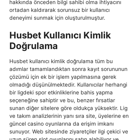
hakkında önceden bilgi sahibi olma ihtiyacını
ortadan kaldırarak sorunsuz bir kullanıcı
deneyimi sunmak için oluşturulmuştur.
Husbet Kullanıcı Kimlik
Doğrulama
Husbet kullanıcı kimlik doğrulama tüm bu
adımlar tamamlandıktan sonra kayıt sorununun
çözümü için ek bir işlem yapılmasına gerek
olmadığı düşünülmektedir. Kullanıcılar herhangi
bir ligdeki spor etkinliklerine bahis yapma
seçeneğine sahiptir ve bu, benzer fırsatlar
sunan diğer sitelere göre oldukça yüksektir. Lig
ve takım analizlerinin yanı sıra site, üyelerine en
güncel casino oyunlarına da erişim imkanı
sunuyor. Web sitesinde ziyaretçiler ilgi çekici ve
uzun süren slot oyunlarını satın alabiliyor ve