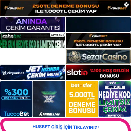
×
HUSBET GİRİŞ İÇİN TIKLAYINIZ!