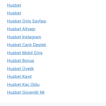
Husbet
Husbet
Husbet Giriş Sayfası
Husbet Altyapı
Husbet İnstagram
Husbet Canlı Destek
Husbet Mobil Giriş
Husbet Bonus
Husbet Üyelik
Husbet Kayıt
Husbet Kaç Oldu
Husbet Güvenilir Mi