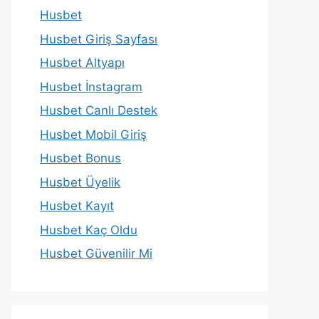
Husbet
Husbet Giriş Sayfası
Husbet Altyapı
Husbet İnstagram
Husbet Canlı Destek
Husbet Mobil Giriş
Husbet Bonus
Husbet Üyelik
Husbet Kayıt
Husbet Kaç Oldu
Husbet Güvenilir Mi