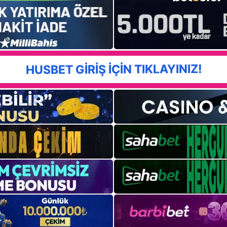
HUSBET GİRİŞ İÇİN TIKLAYINIZ!