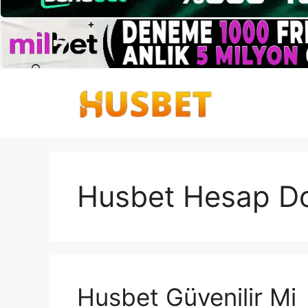
İçeriğe
atla
Husbet Hesap D
Husbet Güvenilir Mi