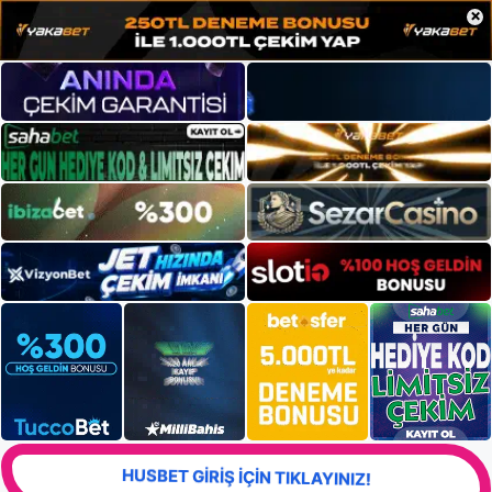
×
HUSBET GİRİŞ İÇİN TIKLAYINIZ!