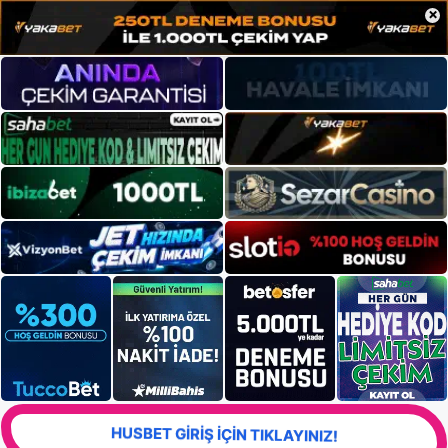
×
HUSBET GİRİŞ İÇİN TIKLAYINIZ!