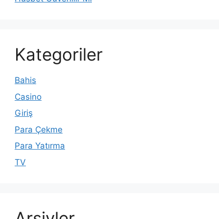
Kategoriler
Bahis
Casino
Giriş
Para Çekme
Para Yatırma
TV
Arşivler