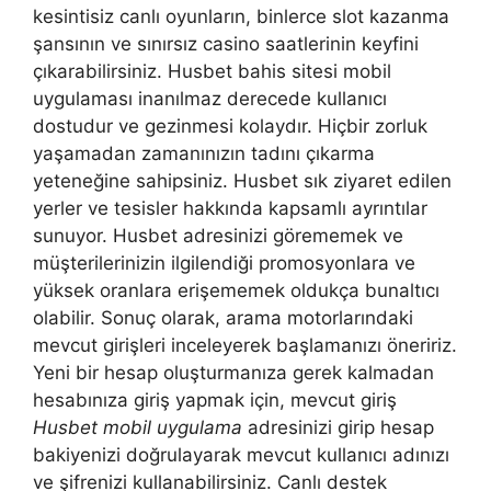
kesintisiz canlı oyunların, binlerce slot kazanma
şansının ve sınırsız casino saatlerinin keyfini
çıkarabilirsiniz. Husbet bahis sitesi mobil
uygulaması inanılmaz derecede kullanıcı
dostudur ve gezinmesi kolaydır. Hiçbir zorluk
yaşamadan zamanınızın tadını çıkarma
yeteneğine sahipsiniz. Husbet sık ziyaret edilen
yerler ve tesisler hakkında kapsamlı ayrıntılar
sunuyor. Husbet adresinizi görememek ve
müşterilerinizin ilgilendiği promosyonlara ve
yüksek oranlara erişememek oldukça bunaltıcı
olabilir. Sonuç olarak, arama motorlarındaki
mevcut girişleri inceleyerek başlamanızı öneririz.
Yeni bir hesap oluşturmanıza gerek kalmadan
hesabınıza giriş yapmak için, mevcut giriş
Husbet mobil uygulama
adresinizi girip hesap
bakiyenizi doğrulayarak mevcut kullanıcı adınızı
ve şifrenizi kullanabilirsiniz. Canlı destek