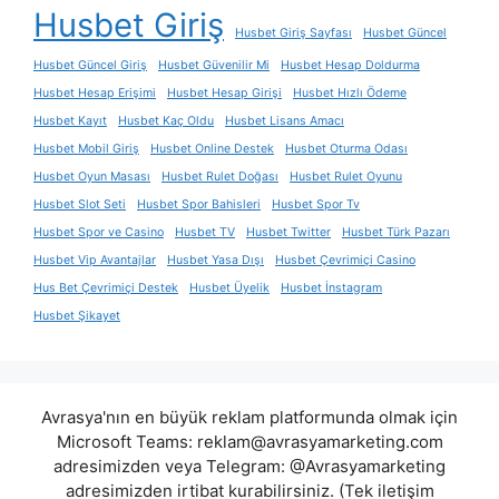
Husbet Giriş
Husbet Giriş Sayfası
Husbet Güncel
Husbet Güncel Giriş
Husbet Güvenilir Mi
Husbet Hesap Doldurma
Husbet Hesap Erişimi
Husbet Hesap Girişi
Husbet Hızlı Ödeme
Husbet Kayıt
Husbet Kaç Oldu
Husbet Lisans Amacı
Husbet Mobil Giriş
Husbet Online Destek
Husbet Oturma Odası
Husbet Oyun Masası
Husbet Rulet Doğası
Husbet Rulet Oyunu
Husbet Slot Seti
Husbet Spor Bahisleri
Husbet Spor Tv
Husbet Spor ve Casino
Husbet TV
Husbet Twitter
Husbet Türk Pazarı
Husbet Vip Avantajlar
Husbet Yasa Dışı
Husbet Çevrimiçi Casino
Hus Bet Çevrimiçi Destek
Husbet Üyelik
Husbet İnstagram
Husbet Şikayet
Avrasya'nın en büyük reklam platformunda olmak için
Microsoft Teams:
reklam@avrasyamarketing.com
adresimizden veya Telegram: @Avrasyamarketing
adresimizden irtibat kurabilirsiniz. (Tek iletişim