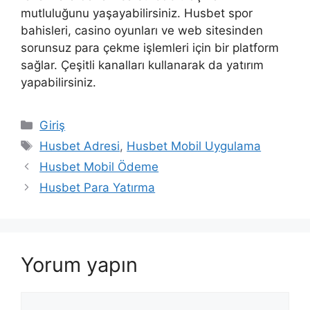
mutluluğunu yaşayabilirsiniz. Husbet spor
bahisleri, casino oyunları ve web sitesinden
sorunsuz para çekme işlemleri için bir platform
sağlar. Çeşitli kanalları kullanarak da yatırım
yapabilirsiniz.
Kategoriler
Giriş
Etiketler
Husbet Adresi
,
Husbet Mobil Uygulama
Husbet Mobil Ödeme
Husbet Para Yatırma
Yorum yapın
Yorum