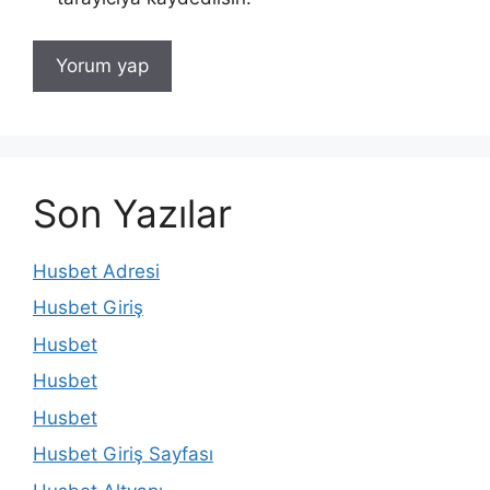
Son Yazılar
Husbet Adresi
Husbet Giriş
Husbet
Husbet
Husbet
Husbet Giriş Sayfası