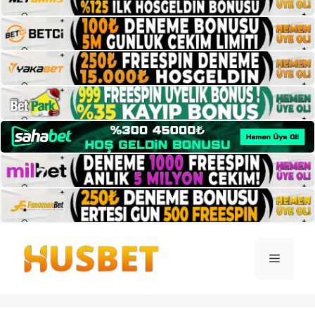
İçeriğe
atla
Menü