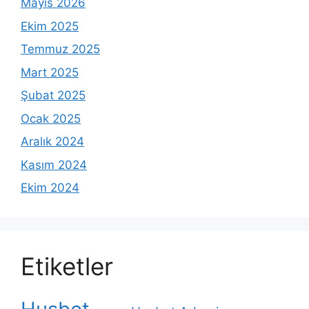
Mayıs 2026
Ekim 2025
Temmuz 2025
Mart 2025
Şubat 2025
Ocak 2025
Aralık 2024
Kasım 2024
Ekim 2024
Etiketler