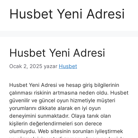
Husbet Yeni Adresi
Husbet Yeni Adresi
Ocak 2, 2025
yazar
Husbet
Husbet Yeni Adresi ve hesap giriş bilgilerinin
çalınması riskinin artmasına neden oldu. Husbet
güvenilir ve güncel oyun hizmetiyle müşteri
yorumlarını dikkate alarak en iyi oyun
deneyimini sunmaktadır. Olaya tanık olan
kişilerin değerlendirmeleri son derece
olumluydu. Web sitesinin sorunları iyileştirmek