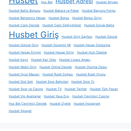
Husbet
Husbet Adresi
Hus Bet
Husbet Altyapı
Husbet Bahis Bonusu
Husbet Bakara ve Poker
Husbet Başvuru Formu
Husbet Benzersiz Hesap
Husbet Bonus
Husbet Bonus Girişi
Husbet Canlı Destek
Husbet Canlı Değişiklikler
Husbet Düşük Bahis
Husbet Giriş
Husbet Giriş Sayfası
Husbet Güncel
Husbet Güncel Giriş
Husbet Güvenilir Mi
Husbet Hesap Doldurma
Husbet Hesap Erişimi
Husbet Hesap Girişi
Husbet Hızlı Ödeme
Husbet Kayıt
Husbet Kaç Oldu
Husbet Lisans Amacı
Husbet Mobil Giriş
Husbet Online Destek
Husbet Oturma Odası
Husbet Oyun Masası
Husbet Rulet Doğası
Husbet Rulet Oyunu
Husbet Slot Seti
Husbet Spor Bahisleri
Husbet Spor Tv
Husbet Spor ve Casino
Husbet TV
Husbet Twitter
Husbet Türk Pazarı
Husbet Vip Avantajlar
Husbet Yasa Dışı
Husbet Çevrimiçi Casino
Hus Bet Çevrimiçi Destek
Husbet Üyelik
Husbet İnstagram
Husbet Şikayet