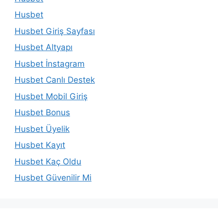
Husbet
Husbet Giriş Sayfası
Husbet Altyapı
Husbet İnstagram
Husbet Canlı Destek
Husbet Mobil Giriş
Husbet Bonus
Husbet Üyelik
Husbet Kayıt
Husbet Kaç Oldu
Husbet Güvenilir Mi