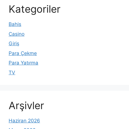
Kategoriler
Bahis
Casino
Giriş
Para Çekme
Para Yatırma
TV
Arşivler
Haziran 2026