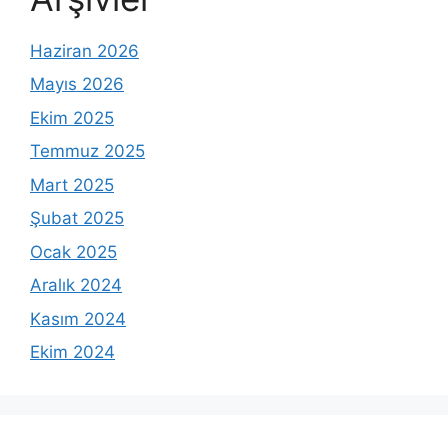
Haziran 2026
Mayıs 2026
Ekim 2025
Temmuz 2025
Mart 2025
Şubat 2025
Ocak 2025
Aralık 2024
Kasım 2024
Ekim 2024