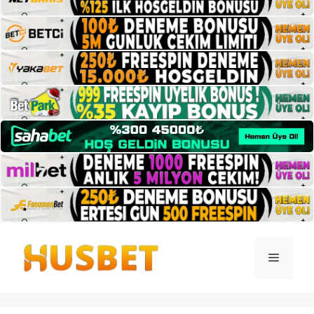
İçeriğe
atla
Menü