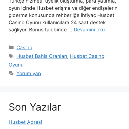
Türkçe hizmeti, üyelik oluşturma, para yatırma,
oyun içinde Husbet erişme ve diğer endişelerini
giderme konusunda rehberliğe ihtiyaç Husbet
Casino Oyunu kullanıcılara 24 saat destek
sağlıyor. Bonus talebinde …
Devamını oku
Kategoriler
Casino
Etiketler
Husbet Bahis Oranları
,
Husbet Casino
Oyunu
Yorum yap
Son Yazılar
Husbet Adresi