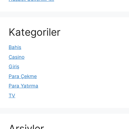
Kategoriler
Bahis
Casino
Giriş
Para Çekme
Para Yatırma
TV
Arşivler