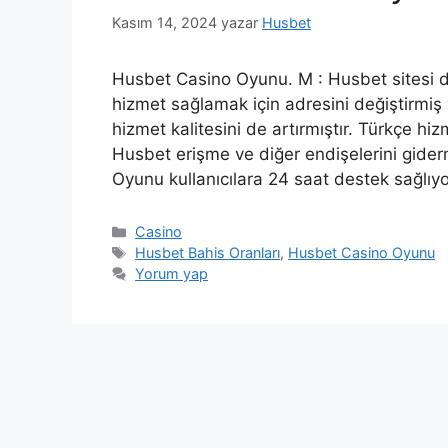
Kasım 14, 2024
yazar
Husbet
Husbet Casino Oyunu. M : Husbet sitesi de
hizmet sağlamak için adresini değiştirmiş v
hizmet kalitesini de artırmıştır. Türkçe hi
Husbet erişme ve diğer endişelerini gide
Oyunu kullanıcılara 24 saat destek sağlıy
Kategoriler
Casino
Etiketler
Husbet Bahis Oranları
,
Husbet Casino Oyunu
Yorum yap