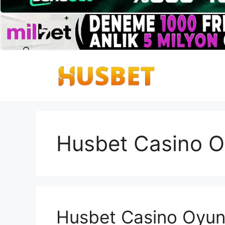
İçeriğe
atla
Husbet Casino 
Husbet Casino Oyu