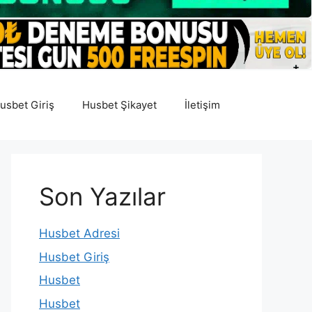
usbet Giriş
Husbet Şikayet
İletişim
Son Yazılar
Husbet Adresi
Husbet Giriş
Husbet
Husbet