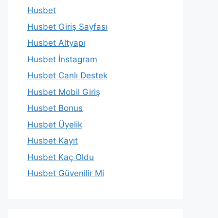
Husbet
Husbet Giriş Sayfası
Husbet Altyapı
Husbet İnstagram
Husbet Canlı Destek
Husbet Mobil Giriş
Husbet Bonus
Husbet Üyelik
Husbet Kayıt
Husbet Kaç Oldu
Husbet Güvenilir Mi